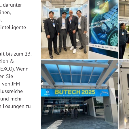
, darunter
inen,
,
intelligente
uft bis zum 23.
tion &
BEXCO). Wenn
en Sie
d von JFM
lussreiche
 und mehr
en Lösungen zu