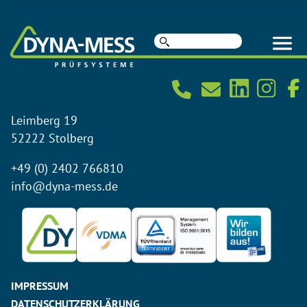
https://www.dyna-mess.de/images/pdf/agb.pdf
Suche
nach:
© 2026 DYNA-MESS
DYNA-MESS Prüfsysteme GmbH
Leimberg 19
52222 Stolberg
+49 (0) 2402 766810
info@dyna-mess.de
IMPRESSUM
DATENSCHUTZERKLÄRUNG