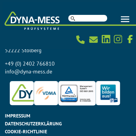
Suche
© 2026 DYNA-MESS
nach:
DYNA-MESS Prüfsysteme GmbH
Leimberg 19
52222 Stolberg
+49 (0) 2402 766810
info@dyna-mess.de
IMPRESSUM
DATENSCHUTZERKLÄRUNG
COOKIE-RICHTLINIE