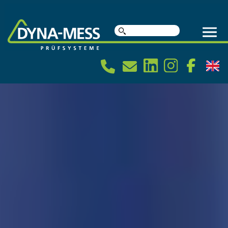
Suche
nach: