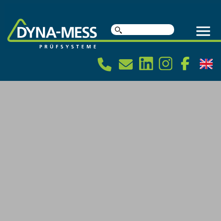
Suche
nach: